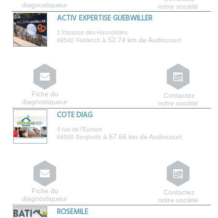
diagnostiqueur
notre société
ACTIV EXPERTISE GUEBWILLER
1 Impasse des Hirondelles
à 52.74 km de Audincourt
68540
Feldkirch
Fiche du
Contactez
diagnostiqueur
notre société
COTE DIAG
4 rue de l'Europe
à 57.66 km de Audincourt
68500
Bergholtz
Fiche du
Contactez
diagnostiqueur
notre société
ROSEMILE