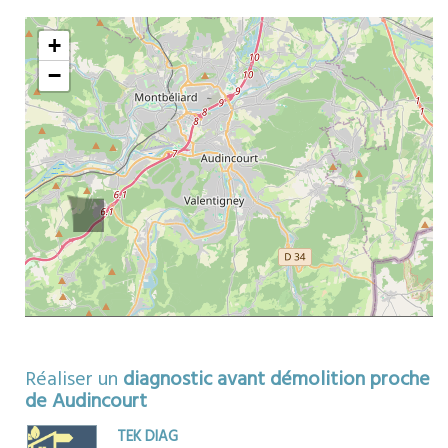
ors
+
−
Réaliser un
diagnostic avant démolition proche
de Audincourt
TEK DIAG