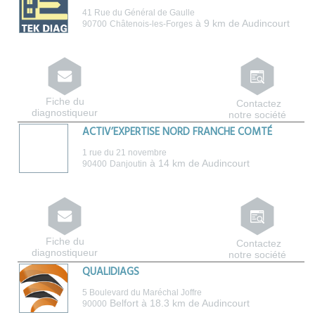
41 Rue du Général de Gaulle
à 9 km de Audincourt
90700
Châtenois-les-Forges
Fiche du
Contactez
diagnostiqueur
notre société
ACTIV’EXPERTISE NORD FRANCHE COMTÉ
1 rue du 21 novembre
à 14 km de Audincourt
90400
Danjoutin
Fiche du
Contactez
diagnostiqueur
notre société
QUALIDIAGS
5 Boulevard du Maréchal Joffre
Belfort
à 18.3 km de Audincourt
90000