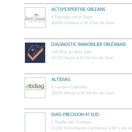
ACTIV'EXPERTISE ORLEANS
4 Passage de la Rape
45000
Orléans
à 58.9 km de Gien
DIAGNOSTIC IMMOBILIER ORLÉANAIS
240 Rue du Bois Salé
45770
Saran
à 63.04 km de Gien
ALTIDIAG
6 rue des Caillottes
18500
Allouis
à 65.49 km de Gien
DIAG PRECISION 41 SUD
1 Ruelle des Crottays
41200
Romorantin-Lanthenay
à 68.1 km d