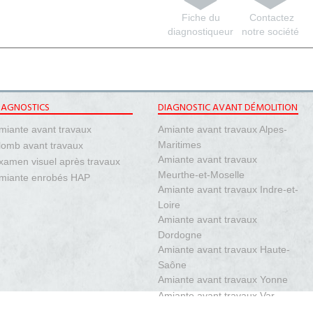
Fiche du
Contactez
diagnostiqueur
notre société
IAGNOSTICS
DIAGNOSTIC AVANT DÉMOLITION
miante avant travaux
Amiante avant travaux Alpes-
Maritimes
lomb avant travaux
Amiante avant travaux
xamen visuel après travaux
Meurthe-et-Moselle
miante enrobés HAP
Amiante avant travaux Indre-et-
Loire
Amiante avant travaux
Dordogne
Amiante avant travaux Haute-
Saône
Amiante avant travaux Yonne
Amiante avant travaux Var