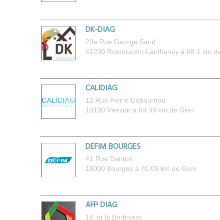
DK-DIAG
20a Rue George Sand
41200
Romorantin-Lanthenay
à 68.1 km d
CALIDIAG
12 Rue Pierre Debournou
18100
Vierzon
à 69.39 km de Gien
DEFIM BOURGES
41 Rue Danton
18000
Bourges
à 70.09 km de Gien
AFP DIAG
16 lot la Bertinière