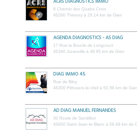
ACRS DIAGNOSTICS IMMO
8 Chemin des Quatre Croix
45260
Thimory
à 29.14 km de Gien
AGENDA DIAGNOSTICS - AS DIAG
17 Rue la Boucle de Longcourt
45340
Juranville
à 48.85 km de Gien
DIAG IMMO 45
Rue de Bitry
45300
Pithiviers-le-Vieil
à 55.98 km de Gie
AD DIAG MANUEL FERNANDES
30 Route de Sandillon
45650
Saint-Jean-le-Blanc
à 56.68 km de 