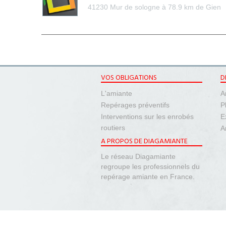
41230
Mur de sologne
à 78.9 km de Gien
VOS OBLIGATIONS
D
L'amiante
A
Repérages préventifs
P
Interventions sur les enrobés
E
routiers
A
A PROPOS DE DIAGAMIANTE
Le réseau Diagamiante
regroupe les professionnels du
repérage amiante en France.