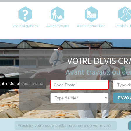
Vos obligations
Avant travaux
Avant démolition
Enrobés 
VOTRE DEVIS GRA
Avant travaux ou dé
ant le début des travaux