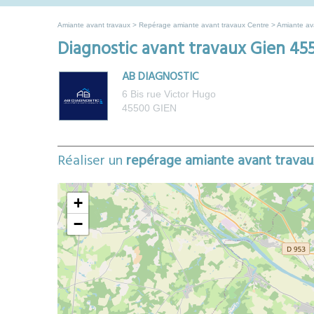
Amiante avant travaux
>
Repérage amiante avant travaux Centre
>
Amiante ava
Diagnostic avant travaux Gien 45
AB DIAGNOSTIC
6 Bis rue Victor Hugo
45500
GIEN
flet
| ©
Réaliser un
repérage amiante avant travau
enStreetMap
ributors
+
−