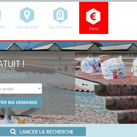
HAP
Cartographie
Cas d'amiante
Devis
TUIT !
molition