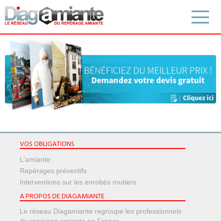
VOS OBLIGATIONS
L'amiante
Repérages préventifs
Interventions sur les enrobés routiers
A PROPOS DE DIAGAMIANTE
Le réseau Diagamiante regroupe les professionnels