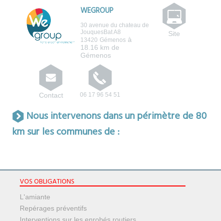
WEGROUP
30 avenue du chateau de
JouquesBat A8
Site
à
13420
Gémenos
18.16 km de
Gémenos
Contact
06 17 96 54 51
Nous intervenons dans un périmètre de 80
km sur les communes de :
VOS OBLIGATIONS
L'amiante
Repérages préventifs
Interventions sur les enrobés routiers