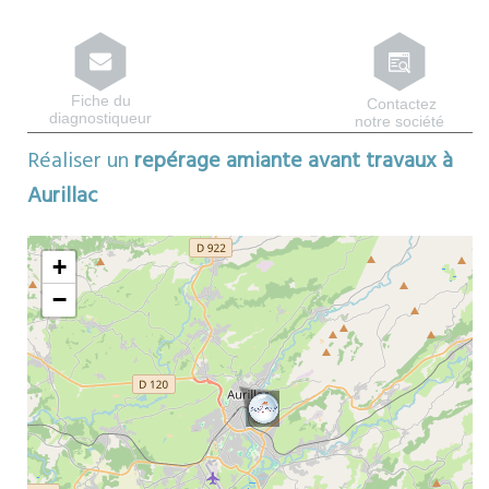
Fiche du
Contactez
diagnostiqueur
notre société
Réaliser un
repérage amiante avant travaux à
Aurillac
Map
ors
+
−