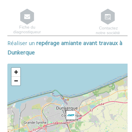
Fiche du
Contactez
diagnostiqueur
notre société
Réaliser un
repérage amiante avant travaux à
Dunkerque
Map
ors
+
−