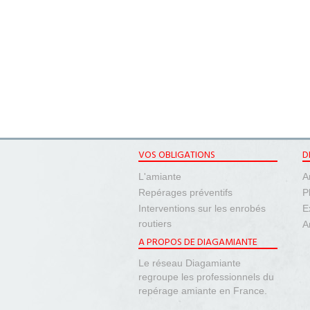
VOS OBLIGATIONS
D
L'amiante
A
Repérages préventifs
P
Interventions sur les enrobés
E
routiers
A
A PROPOS DE DIAGAMIANTE
Le réseau Diagamiante
regroupe les professionnels du
repérage amiante en France.