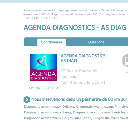
Amiante avant travaux
>
Repérage amiante avant travaux Centre
>
Amiante ava
les-Aubrais 45400
>
Diagnostic avant travaux Olivet 45160
>
Diagnostic avant
DIAGNOSTICS - AS DIAG
AGENDA DIAGNOSTICS - AS DIAG
Coordonnées
Questions
AGENDA DIAGNOSTICS -
AS DIAG
17 Rue la Boucle de
S
Longcourt
45340
Juranville
à 19.64
km de Juranville
Nous intervenons dans un périmètre de 80 km sur
,
Diagnostic avant travaux Orléans
Diagnostic avant travaux Pithivier
,
Diagnostic avant travaux Saran
Diagnostic avant travaux Saint-Jean
,
Diagnostic avant travaux Boigny-sur-Bionne
Diagnostic avant trava