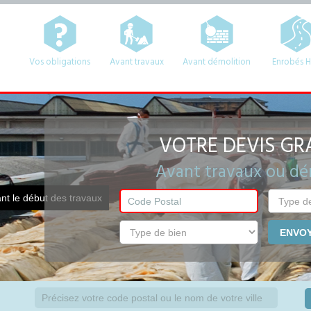
Vos obligations
Avant travaux
Avant démolition
Enrobés 
VOTRE DEVIS GRA
Avant travaux ou dé
ant le début des travaux