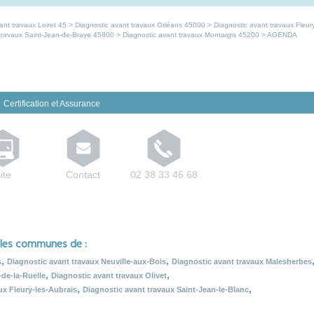
nt travaux Loiret 45
>
Diagnostic avant travaux Orléans 45000
>
Diagnostic avant travaux Fleur
 travaux Saint-Jean-de-Braye 45800
>
Diagnostic avant travaux Montargis 45200
> AGENDA
Certification et Assurance
ite
Contact
02 38 33 46 68
 les communes de :
,
,
s
Diagnostic avant travaux Neuville-aux-Bois
Diagnostic avant travaux Malesherbes
,
,
-de-la-Ruelle
Diagnostic avant travaux Olivet
,
,
ux Fleury-les-Aubrais
Diagnostic avant travaux Saint-Jean-le-Blanc