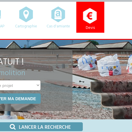
HAP
Cartographie
Cas d'amiante
Devis
TUIT !
molition