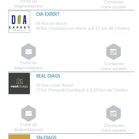
Fiche du
Contactez
diagnostiqueur
notre société
DIA EXPERT
89 Rue de Verdun
à 8.32 km de Chelles
94500
Champigny-sur-Marne
Fiche du
Contactez
diagnostiqueur
notre société
REAL DIAGS
85 Rue Lucien Brunet
Pontault-Combault
à 8.59 km de Chelles
77340
Fiche du
Contactez
diagnostiqueur
notre société
SN-DIAGS