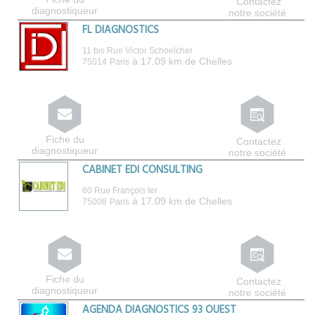
Contactez
diagnostiqueur
notre société
FL DIAGNOSTICS
11 bis Rue Victor Schoelcher
à 17.09 km de Chelles
75014
Paris
Fiche du
Contactez
diagnostiqueur
notre société
CABINET EDI CONSULTING
60 Rue François Ier
à 17.09 km de Chelles
75008
Paris
Fiche du
Contactez
diagnostiqueur
notre société
AGENDA DIAGNOSTICS 93 OUEST