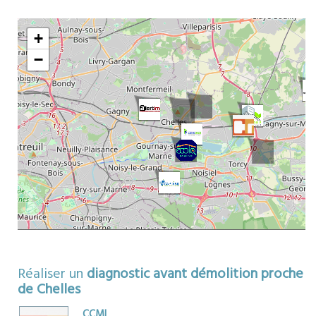
ors
+
−
Réaliser un
diagnostic avant démolition proche
de Chelles
CCMI