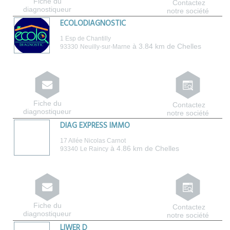
Fiche du
Contactez
diagnostiqueur
notre société
ECOLODIAGNOSTIC
1 Esp de Chantilly
à 3.84 km de Chelles
93330
Neuilly-sur-Marne
Fiche du
Contactez
diagnostiqueur
notre société
DIAG EXPRESS IMMO
17 Allée Nicolas Carnot
à 4.86 km de Chelles
93340
Le Raincy
Fiche du
Contactez
diagnostiqueur
notre société
LIWER D