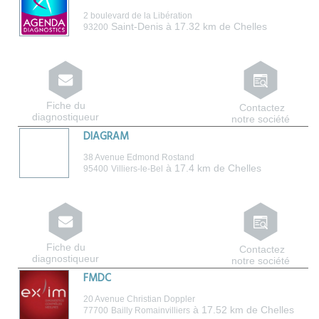
2 boulevard de la Libération
Saint-Denis
à 17.32 km de Chelles
93200
Fiche du
Contactez
diagnostiqueur
notre société
DIAGRAM
38 Avenue Edmond Rostand
à 17.4 km de Chelles
95400
Villiers-le-Bel
Fiche du
Contactez
diagnostiqueur
notre société
FMDC
20 Avenue Christian Doppler
à 17.52 km de Chelles
77700
Bailly Romainvilliers